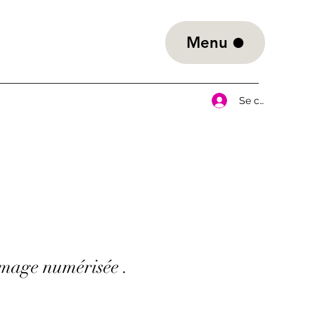
Menu
Se connecter
age numérisée .